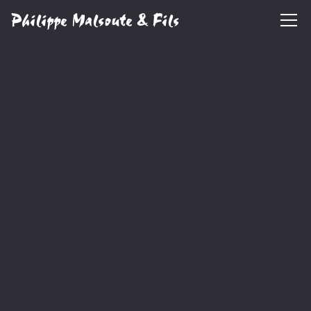
Philippe Malsoute & Fils
A PROPOS
PEINTURE
DÉCAPAGE
GALERIE
THERMOLAQUAGE
CONTACT